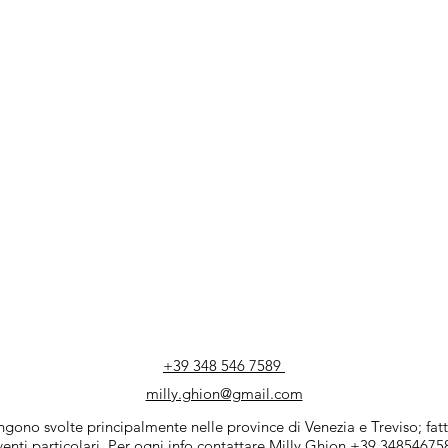
+39 348 546 7589
milly.ghion@gmail.com
vengono svolte principalmente nelle province di Venezia e Treviso; f
venti particolari. Per ogni info contattare Milly Ghion +39 34854675